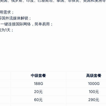
美国、俄罗斯、印度、巴基斯坦、泰国、菲律宾、英国和澳洲等
使用需求；
动画疯等国外流媒体解锁；
客户端，一键连接国际网络，简单易用；
为1天；
中级套餐
高级套餐
188G
1000G
20元
100元
60元
290元