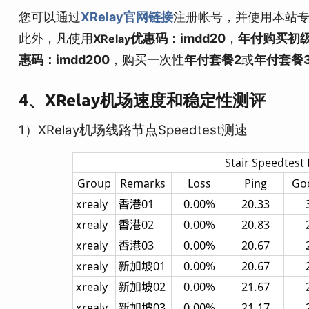
您可以通过
XRelay官网链接
注册帐号，并使用本站
此外，凡使用
优惠码：imdd20
，
年付购买初
XRelay
惠码：imdd200
，购买一次性
年付套餐2
或
年付套餐
4、XRelay机场速度和稳定性测评
1）XRelay机场线路节点Speedtest测速